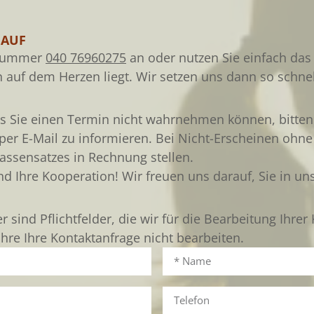
 AUF
nnummer
040 76960275
an oder nutzen Sie einfach das
 auf dem Herzen liegt. Wir setzen uns dann so schnel
ls Sie einen Termin nicht wahrnehmen können, bitten 
 per E-Mail zu informieren. Bei Nicht-Erscheinen ohn
assensatzes in Rechnung stellen.
nd Ihre Kooperation! Wir freuen uns darauf, Sie in u
 sind Pflichtfelder, die wir für die Bearbeitung Ihre
hre Ihre Kontaktanfrage nicht bearbeiten.