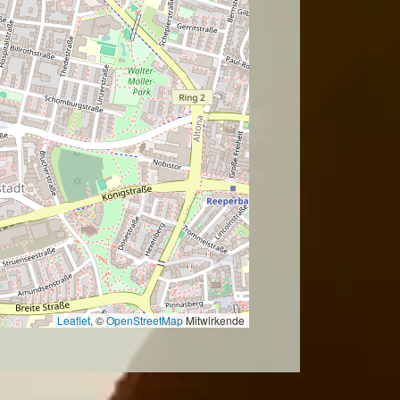
Leaflet
, ©
OpenStreetMap
Mitwirkende