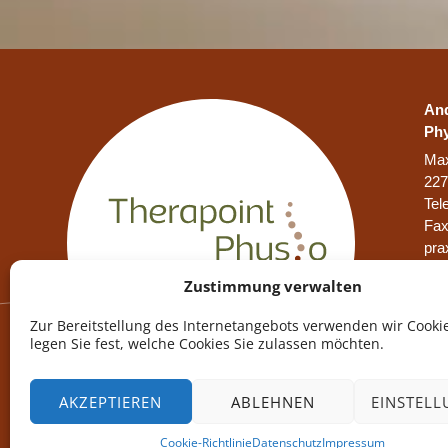
And
Phy
Max
22
Tel
Fax
pra
Zustimmung verwalten
Zur Bereitstellung des Internetangebots verwenden wir Cookie
legen Sie fest, welche Cookies Sie zulassen möchten.
AKZEPTIEREN
ABLEHNEN
EINSTEL
Cookie-Richtlinie
Datenschutz
Impressum