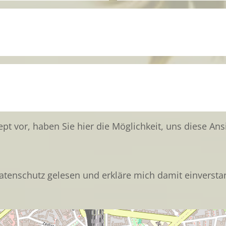
pt vor, haben Sie hier die Möglichkeit, uns diese Ans
atenschutz gelesen und erkläre mich damit einversta