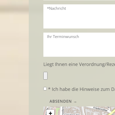
Liegt Ihnen eine Verordnung/Reze
* Ich habe die Hinweise zum D
ABSENDEN →
+